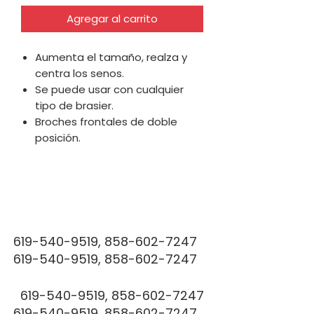
Agregar al carrito
Aumenta el tamaño, realza y
centra los senos.
Se puede usar con cualquier
tipo de brasier.
Broches frontales de doble
posición.
FAJ
FAJ
619-540-9519
,
858-602-7247
619-540-9519
,
858-602-7247
619-540-9519
,
858-602-7247
619-540-9519
,
858-602-7247