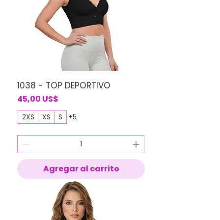
1038 - TOP DEPORTIVO
Precio
45,00 US$
2XS
XS
S
+5
Agregar al carrito