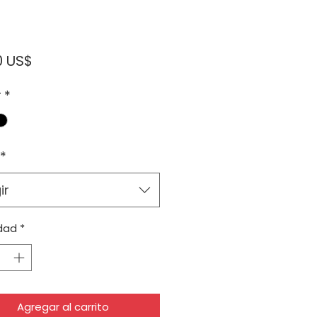
Precio
0 US$
r
*
*
ir
dad
*
Agregar al carrito