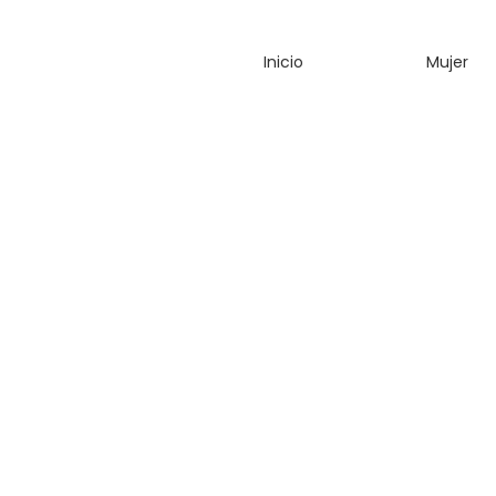
FAJA
FAJA
Inicio
Mujer
LIPO ILLUSIO