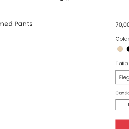
rmed Pants
70,0
Colo
Talla
Eleg
Canti