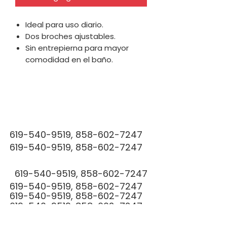
Ideal para uso diario.
Dos broches ajustables.
Sin entrepierna para mayor
comodidad en el baño.
FAJ
FAJ
619-540-9519
,
858-602-7247
619-540-9519
,
858-602-7247
619-540-9519
,
858-602-7247
LIPO ILLUS
619-540-9519
,
858-602-7247
619-540-9519
,
858-602-7247
619-540-9519
,
858-602-7247
619-540-9519
,
858-602-7247