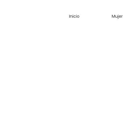
FAJA
FAJA
Inicio
Mujer
LIPO ILLUSIO