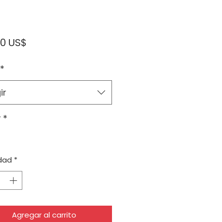
Precio
00 US$
*
ir
r
*
dad
*
Agregar al carrito