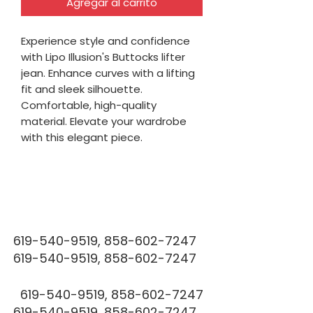
Agregar al carrito
Experience style and confidence 
with Lipo Illusion's Buttocks lifter 
jean. Enhance curves with a lifting 
fit and sleek silhouette. 
Comfortable, high-quality 
material. Elevate your wardrobe 
with this elegant piece.
FAJ
FAJ
619-540-9519
,
858-602-7247
619-540-9519
,
858-602-7247
619-540-9519
,
858-602-7247
619-540-9519
,
858-602-7247