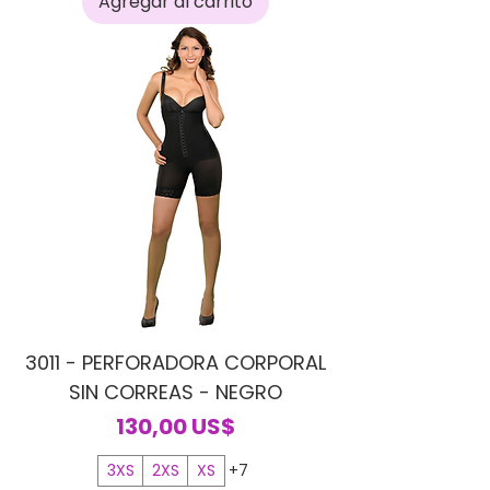
Agregar al carrito
3011 - PERFORADORA CORPORAL
SIN CORREAS - NEGRO
Precio
130,00 US$
3XS
2XS
XS
+7