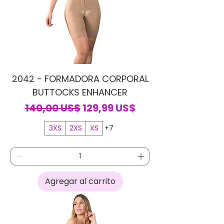
2042 - FORMADORA CORPORAL
BUTTOCKS ENHANCER
Precio
Precio de oferta
140,00 US$
129,99 US$
3XS
2XS
XS
+7
Agregar al carrito