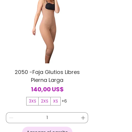
2050 -Faja Glutios Libres
Pierna Larga
Precio
140,00 US$
3XS
2XS
XS
+6